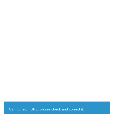
Cannot fetch URL, please check and correct it.