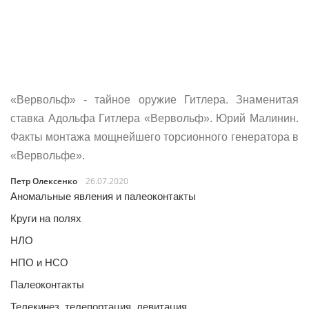
«Вервольф» - тайное оружие Гитлера. Знаменитая
ставка Адольфа Гитлера «Вервольф». Юрий Малинин.
Факты монтажа мощнейшего торсионного генератора в
«Вервольфе».
Петр Олексенко
26.07.2020
Аномальные явления и палеоконтакты
Круги на полях
НЛО
НПО и НСО
Палеоконтакты
Телекинез, телепортация, левитация…