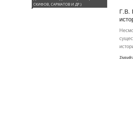
СКИФОВ, САРМАТОВ И ДР.)
Г.В.
исто
Несмо
сущес
истор
Ziusudr