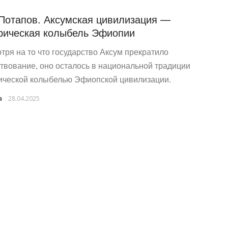
 Потапов. Аксумская цивилизация —
рическая колыбель Эфиопии
тря на то что государство Аксум прекратило
твование, оно осталось в национальной традиции
ической колыбелью Эфиопской цивилизации.
a
28.04.2025