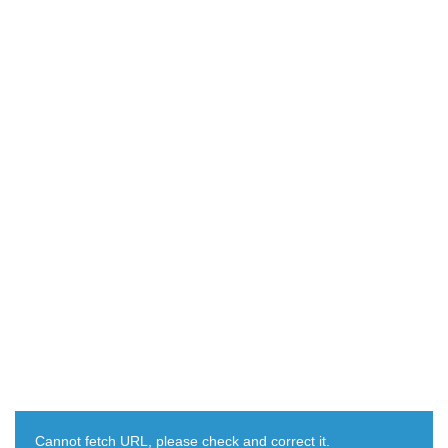
Cannot fetch URL, please check and correct it.