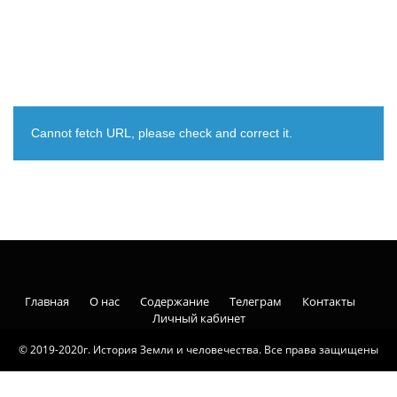
Cannot fetch URL, please check and correct it.
Главная
О нас
Содержание
Телеграм
Контакты
Личный кабинет
© 2019-2020г. История Земли и человечества. Все права защищены