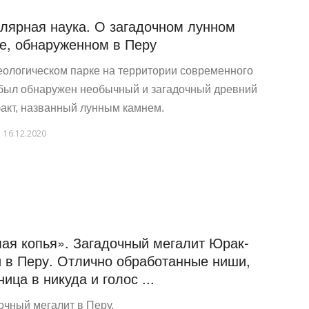
лярная наука. О загадочном лунном
е, обнаруженном в Перу
еологическом парке на территории современного
был обнаружен необычный и загадочный древний
акт, названный лунным камнем.
16.12.2020
ая копья». Загадочный мегалит Юрак-
 в Перу. Отлично обработанные ниши,
ница в никуда и голос ...
очный мегалит в Перу.