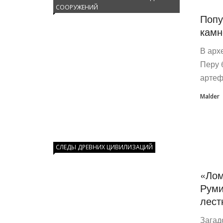
СООРУЖЕНИЙ
Попу
камн
В арх
Перу 
артеф
Malder
СЛЕДЫ ДРЕВНИХ ЦИВИЛИЗАЦИЙ
«Лом
Руми
лест
Загад