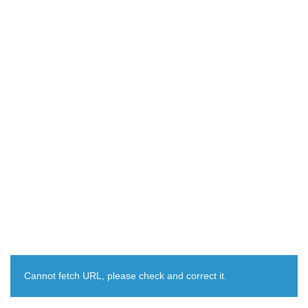
Cannot fetch URL, please check and correct it.