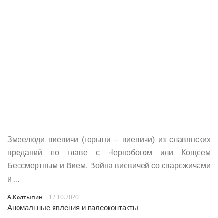
Змеелюди виевичи (горыни – виевичи) из славянских
преданий во главе с Чернобогом или Кощеем
Бессмертным и Вием. Война виевичей со сварожичами
и ...
А.Колтыпин
12.10.2020
Аномальные явления и палеоконтакты