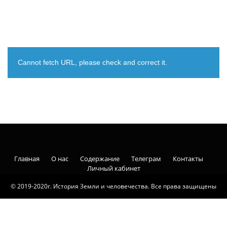
Cannot fetch URL, please check and correct it.
Главная
О нас
Содержание
Телеграм
Контакты
Личный кабинет
© 2019-2020г. История Земли и человечества. Все права защищены