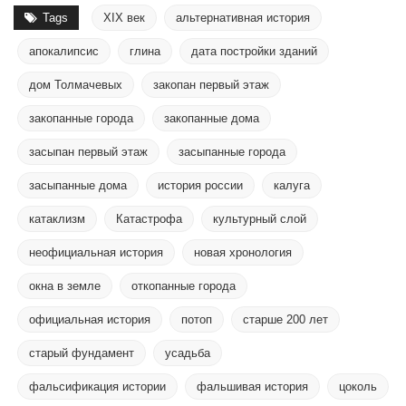
Tags
XIX век
альтернативная история
апокалипсис
глина
дата постройки зданий
дом Толмачевых
закопан первый этаж
закопанные города
закопанные дома
засыпан первый этаж
засыпанные города
засыпанные дома
история россии
калуга
катаклизм
Катастрофа
культурный слой
неофициальная история
новая хронология
окна в земле
откопанные города
официальная история
потоп
старше 200 лет
старый фундамент
усадьба
фальсификация истории
фальшивая история
цоколь