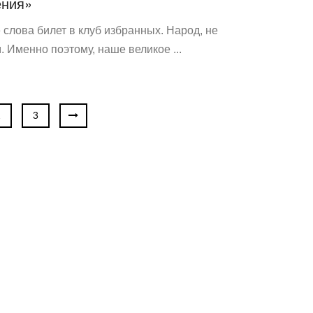
ения»
слова билет в клуб избранных. Народ, не
 Именно поэтому, наше великое ...
2
3