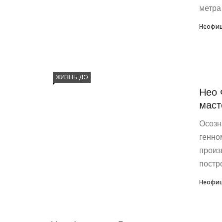
метра
Неофиц
ЖИЗНЬ ДО
Нео 
маст
Осозн
генно
произ
постро
Неофиц