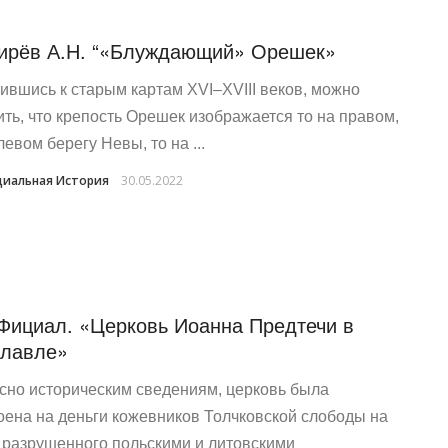
ирёв А.Н. “«Блуждающий» Орешек»
ившись к старым картам XVI–XVIII веков, можно
ить, что крепость Орешек изображается то на правом,
левом берегу Невы, то на ...
иальная История
30.05.2022
Фициал. «Церковь Иоанна Предтечи в
лавле»
сно историческим сведениям, церковь была
оена на деньги кожевников Толчковской слободы на
 разрушенного польскими и литовскими