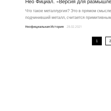
Нео Фициал. «Версия для размышл
Что такое металлургия? Это в прямом смысле 
подчинивший металл, считается примитивным.
Неофициальная История
28.02.2021
1