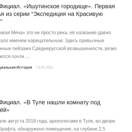
Фициал. «Ишутинское городище». Первая
ья из серии “Экспедиция на Красивую
”
ивая Меча» это не просто река, её название давно
тало именем нарицательным. Здесь привычные
нные пейзажи Среднерусской возвышенности, резко
тся почти ...
иальная История
19.07.2021
Фициал. «В Туле нашли комнату под
ёй»
але августа 2018 года, археологами в Туле, во дворе
Крафта, обнаружено помещение, на глубине 2,5