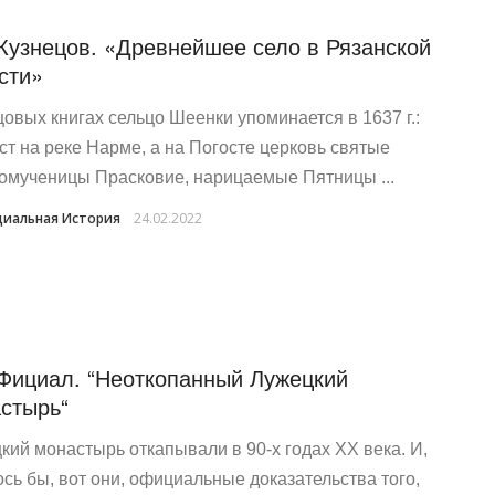
Кузнецов. «Древнейшее село в Рязанской
сти»
цовых книгах сельцо Шеенки упоминается в 1637 г.:
ст на реке Нарме, а на Погосте церковь святые
омученицы Прасковие, нарицаемые Пятницы ...
иальная История
24.02.2022
Фициал. “Неоткопанный Лужецкий
стырь“
кий монастырь откапывали в 90-х годах ХХ века. И,
ось бы, вот они, официальные доказательства того,