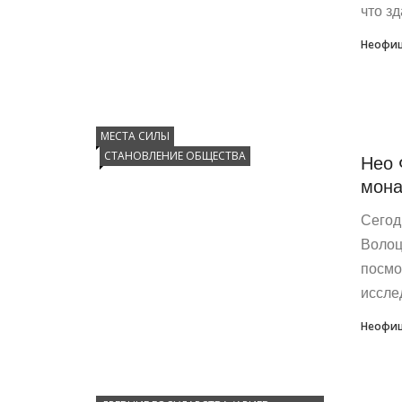
что зд
Неофиц
МЕСТА СИЛЫ
СТАНОВЛЕНИЕ ОБЩЕСТВА
Нео 
мона
Сегод
Волоц
посмо
иссле
Неофиц