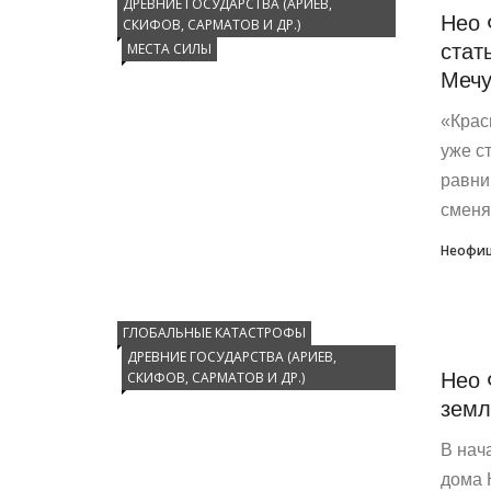
ДРЕВНИЕ ГОСУДАРСТВА (АРИЕВ,
Нео 
СКИФОВ, САРМАТОВ И ДР.)
стат
МЕСТА СИЛЫ
Мечу
«Крас
уже с
равни
сменяю
Неофиц
ГЛОБАЛЬНЫЕ КАТАСТРОФЫ
ДРЕВНИЕ ГОСУДАРСТВА (АРИЕВ,
Нео 
СКИФОВ, САРМАТОВ И ДР.)
земл
В нач
дома 