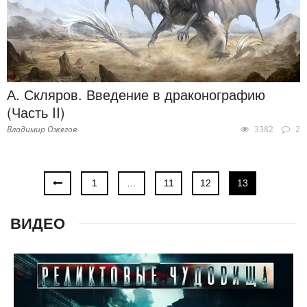
А. Скляров. Введение в драконографию
(Часть II)
Владимир Ожегов
3382
2
1
…
11
12
13
ВИДЕО