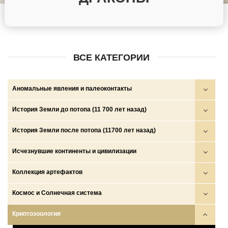
ВСЕ КАТЕГОРИИ
Аномальные явления и палеоконтакты
Круги на полях
История Земли до потопа (11 700 лет назад)
НЛО
Войны богов, демонов и людей
История Земли после потопа (11700 лет назад)
НПО и НСО
Глобальные катастрофы
Аратта
Исчезнувшие континенты и цивилизации
Палеоконтакты
Золотой век
Древние государства (ариев, скифов, сарматов и др.)
Боги, демоны, люди
Коллекция артефактов
Телекинез, телепортация, левитация…
Катастрофа на рубеже плейстоцена и голоцена и исход
Империи амазонок
Волшебные народы
Древние знания и тексты
Космос и Солнечная система
протоиндоевропейцев
Исход протоиндоевропейцев
Исчезнувшие животные
Древние карты
Космос
Криптозоология
Мировые эпохи и человечества