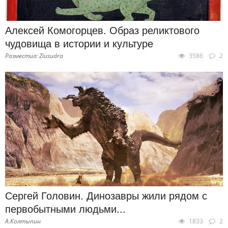
Алексей Комогорцев. Образ реликтового
чудовища в истории и культуре
Разместил: Ziusudra
3586
2
Сергей Головин. Динозавры жили рядом с
первобытными людьми...
А.Колтыпин
1833
2