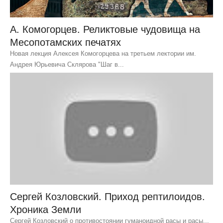
А. Комогорцев. Реликтовые чудовища на
Месопотамских печатях
Новая лекция‏ ‎Алексея ‎Комогорцева‏ ‎на ‎третьем ‎лектории ‎им.‏
‎Андрея ‎Юрьевича‏ ‎Склярова‏ ‎"Шаг‏ ‎в...
Сергей Козловский. Приход рептилоидов.
Хроника Земли
Сергей Козловский о противостоянии гуманоидной расы и расы...