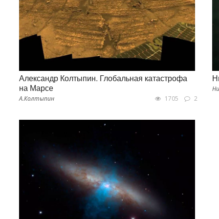
Александр Колтыпин. Глобальная катастрофа
Н
на Марсе
Ни
А.Колтыпин
1705
2