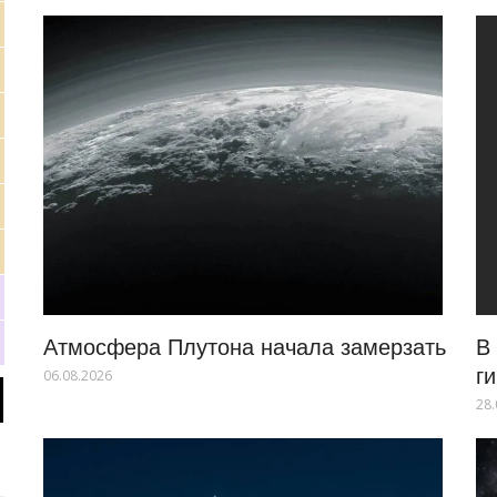
Атмосфера Плутона начала замерзать
В
г
06.08.2026
28.