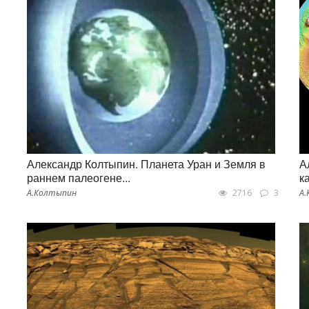
Александр Колтыпин. Планета Уран и Земля в
А
раннем палеогене...
к
А.Колтыпин
2716
3
А