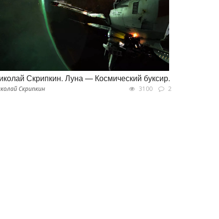
иколай Скрипкин. Луна — Космический буксир.
колай Скрипкин
3100
2