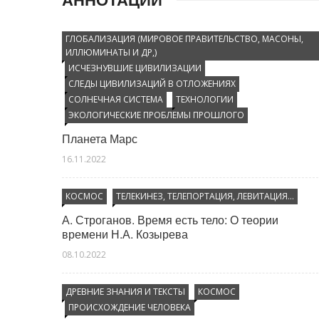
Управление через символику (звезды, свастики,
руны, мангедавиды)
ГЛОБАЛИЗАЦИЯ (МИРОВОЕ ПРАВИТЕЛЬСТВО, МАСОНЫ,
Управление через строения (зиккураты, мавзолеи,
ИЛЛЮМИНАТЫ И ДР,)
пирамиды)
ИСЧЕЗНУВШИЕ ЦИВИЛИЗАЦИИ
СЛЕДЫ ЦИВИЛИЗАЦИЙ В ОТЛОЖЕНИЯХ
Философские школы и религиозные течения
СОЛНЕЧНАЯ СИСТЕМА
ТЕХНОЛОГИИ
ЭКОЛОГИЧЕСКИЕ ПРОБЛЕМЫ ПРОШЛОГО
Планета Марс
16.11.2022
КОСМОС
ТЕЛЕКИНЕЗ, ТЕЛЕПОРТАЦИЯ, ЛЕВИТАЦИЯ…
А. Строганов. Время есть тело: О теории
времени Н.А. Козырева
08.10.2022
ДРЕВНИЕ ЗНАНИЯ И ТЕКСТЫ
КОСМОС
ПРОИСХОЖДЕНИЕ ЧЕЛОВЕКА