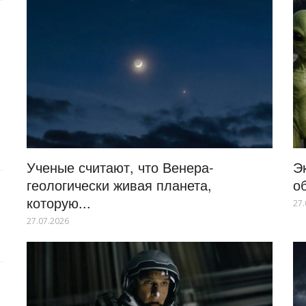
Ученые считают, что Венера-
Э
геологически живая планета,
о
которую...
27.
27.07.2026