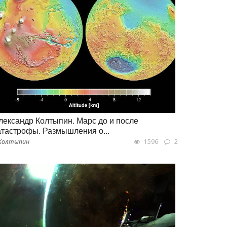
лександр Колтыпин. Марс до и после
атастрофы. Размышления о...
.Колтыпин
1596
2