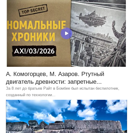
А. Комогорцев, М. Азаров. Ртутный
двигатель древности: запретные...
За 8 лет до братьев Райт в Бомбее был испытан беспилотник,
созданный по технологии...