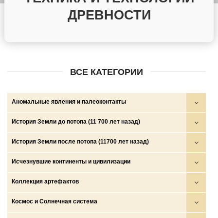
ДРЕВНОСТИ
ВСЕ КАТЕГОРИИ
Аномальные явления и палеоконтакты
Круги на полях
История Земли до потопа (11 700 лет назад)
НЛО
Войны богов, демонов и людей
История Земли после потопа (11700 лет назад)
НПО и НСО
Глобальные катастрофы
Аратта
Исчезнувшие континенты и цивилизации
Палеоконтакты
Золотой век
Древние государства (ариев, скифов, сарматов и др.)
Боги, демоны, люди
Коллекция артефактов
Телекинез, телепортация, левитация…
Катастрофа на рубеже плейстоцена и голоцена и исход
Империи амазонок
Волшебные народы
Древние знания и тексты
Космос и Солнечная система
протоиндоевропейцев