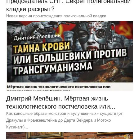
Председатель СНТ. Секрет полигональной
кладки раскрыт?
Новая версия происхождения полигональной кладки
Дмитрий Мелёшин. Мёртвая жизнь
технологического постчеловека или...
Как киношные образы монстров и «улучшенных» существ (от
Дракулы и Франкенштейна до Дарта Вейдера и Мотоко
Кусанаги)...