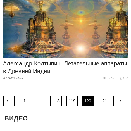
Александр Колтыпин. Летательные аппараты
в Древней Индии
А.Колтыпин
2521
2
1
…
118
119
120
121
ВИДЕО