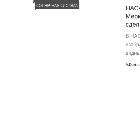
СОЛНЕЧНАЯ СИСТЕМА
НАСА
Мерк
сдел
В НАС
изобр
видны
А.Колт