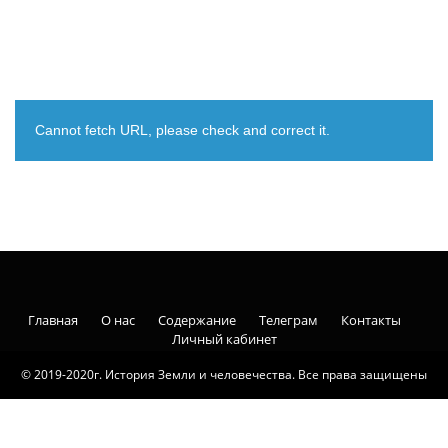
Cannot fetch URL, please check and correct it.
Главная
О нас
Содержание
Телеграм
Контакты
Личный кабинет
© 2019-2020г. История Земли и человечества. Все права защищены