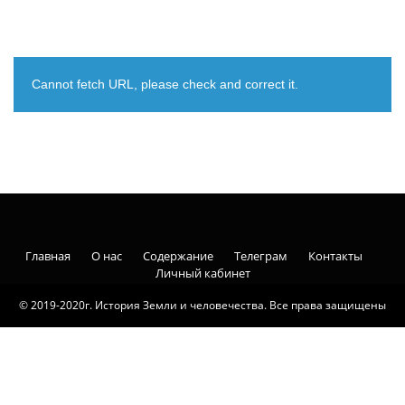
Cannot fetch URL, please check and correct it.
Главная
О нас
Содержание
Телеграм
Контакты
Личный кабинет
© 2019-2020г. История Земли и человечества. Все права защищены