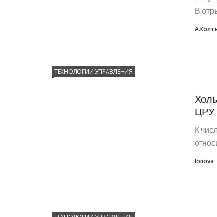
В отр
А.Колт
ТЕХНОЛОГИИ УПРАВЛЕНИЯ
Холь
ЦРУ
К чис
относ
Ionova
ТЕХНОЛОГИИ УПРАВЛЕНИЯ