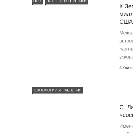
НЛО
ПЛАНЕТЫ И СПУТНИКИ
К Зе
милл
США 
Межзв
астро
«анти
ускор
А.Колт
ТЕХНОЛОГИИ УПРАВЛЕНИЯ
С. Л
«сос
Именн