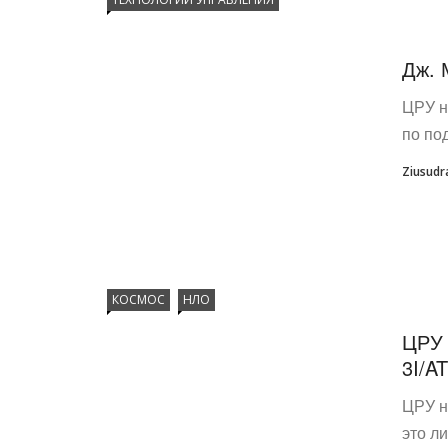
Дж. 
ЦРУ н
по по
Ziusudr
КОСМОС
НЛО
ЦРУ 
3I/A
ЦРУ н
это л