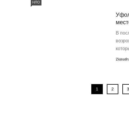
НЛО
Уфол
мест
В пос
возро
котор
Ziusudr
1
2