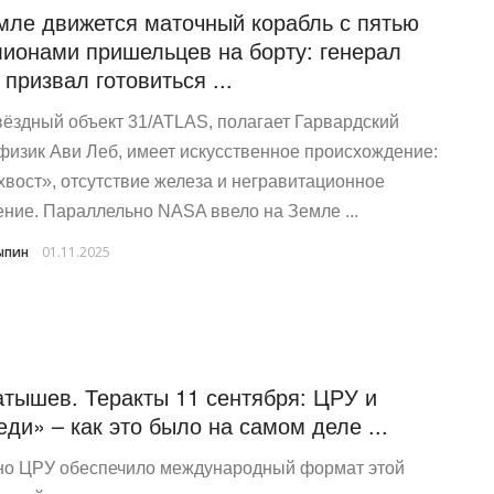
мле движется маточный корабль с пятью
ионами пришельцев на борту: генерал
призвал готовиться ...
ёздный объект 31/ATLAS, полагает Гарвардский
физик Ави Леб, имеет искусственное происхождение:
хвост», отсутствие железа и негравитационное
ение. Параллельно NASA ввело на Земле ...
ыпин
01.11.2025
атышев. Теракты 11 сентября: ЦРУ и
еди» – как это было на самом деле ...
о ЦРУ обеспечило международный формат этой