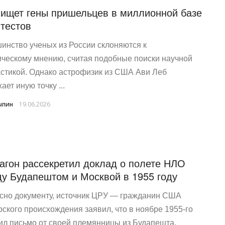
ищет гены пришельцев в миллионной базе
тестов
инство ученых из России склоняются к
ическому мнению, считая подобные поиски научной
стикой. Однако астрофизик из США Ави Леб
ет иную точку ...
ыпин
19.06.2026
агон рассекретил доклад о полете НЛО
у Будапештом и Москвой в 1955 году
сно документу, источник ЦРУ — гражданин США
рского происхождения заявил, что в ноябре 1955-го
ил письмо от своей племянницы из Будапешта.