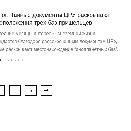
ог. Тайные документы ЦРУ раскрывают
оположения трех баз пришельцев
ледние месяцы интерес к "внеземной жизни"
ждается благодаря рассекреченным документам ЦРУ,
ые раскрывают местонахождение “инопланетных баз”.
a
16.05.2025
3
…
6