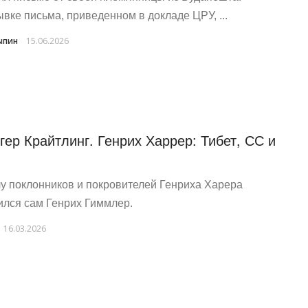
ывке письма, приведенном в докладе ЦРУ, ...
ыпин
15.06.2026
гер Крайтлинг. Генрих Харрер: Тибет, СС и
лу поклонников и покровителей Генриха Харера
ился сам Генрих Гиммлер.
16.03.2026