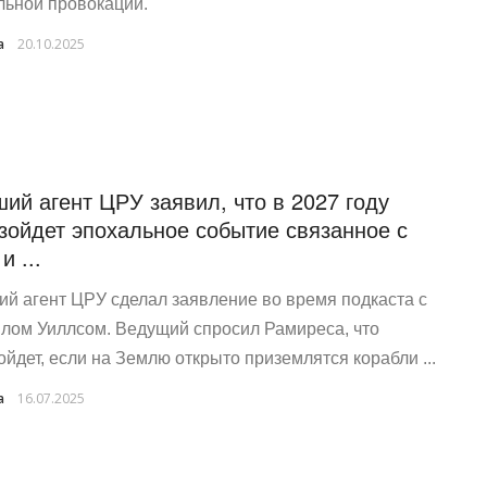
льной провокации.
a
20.10.2025
ий агент ЦРУ заявил, что в 2027 году
зойдет эпохальное событие связанное с
и ...
й агент ЦРУ сделал заявление во время подкаста с
лом Уиллсом. Ведущий спросил Рамиреса, что
ойдет, если на Землю открыто приземлятся корабли ...
a
16.07.2025