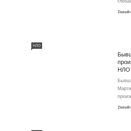
глоба
Ziusudr
НЛО
Бывш
прои
НЛО 
Бывши
Марти
произ
Ziusudr