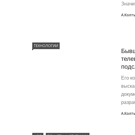
Значи
А.Колт
ТЕХНОЛОГИИ
Бывш
теле
подс
Его к
выска
докум
разра
А.Колт