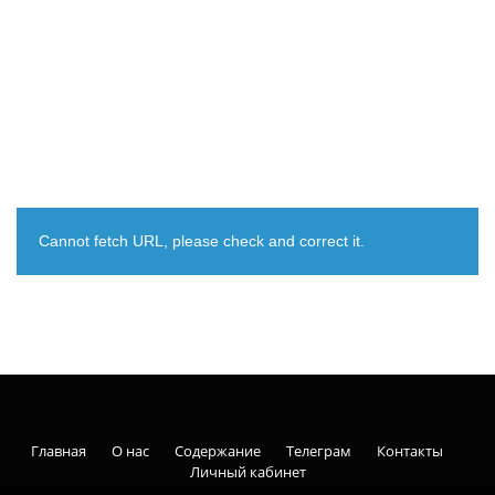
Cannot fetch URL, please check and correct it.
Главная
О нас
Содержание
Телеграм
Контакты
Личный кабинет