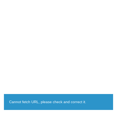
Cannot fetch URL, please check and correct it.