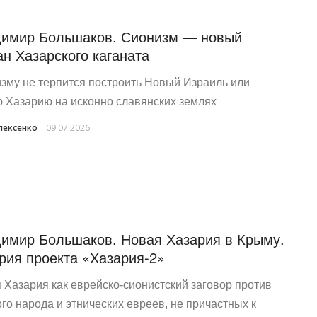
имир Большаков. Сионизм — новый
ан Хазарского каганата
зму не терпится построить Новый Израиль или
 Хазарию на исконно славянских землях
лексенко
09.07.2026
имир Большаков. Новая Хазария в Крыму.
рия проекта «Хазария-2»
 Хазария как еврейско‑сионистский заговор против
ого народа и этнических евреев, не причастных к