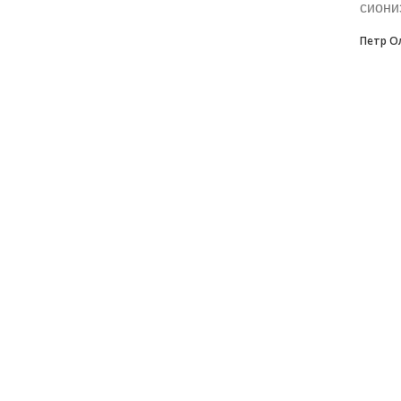
сиони
Петр О