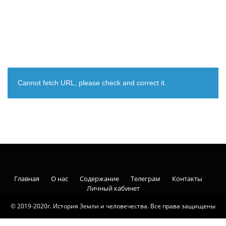
Cannot fetch URL, please check and correct it.
Главная
О нас
Содержание
Телеграм
Контакты
Личный кабинет
© 2019-2020г. История Земли и человечества. Все права защищены