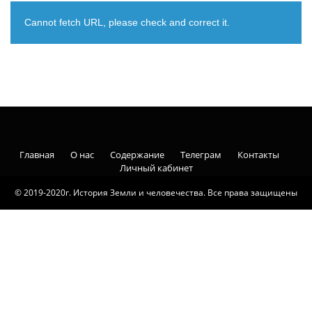
Cannot fetch URL, please check and correct it.
Главная
О нас
Содержание
Телеграм
Контакты
Личный кабинет
© 2019-2020г. История Земли и человечества. Все права защищены