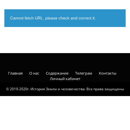
Cannot fetch URL, please check and correct it.
Главная
О нас
Содержание
Телеграм
Контакты
Личный кабинет
© 2019-2020г. История Земли и человечества. Все права защищены