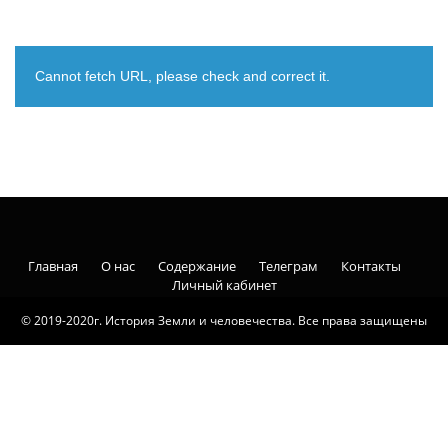
Cannot fetch URL, please check and correct it.
Главная
О нас
Содержание
Телеграм
Контакты
Личный кабинет
© 2019-2020г. История Земли и человечества. Все права защищены