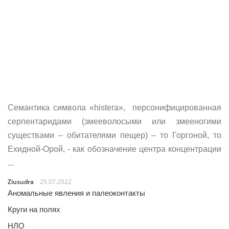
Семантика символа «histera», персонифицированная
серпентаридами (змееволосыми или змееногими
существами – обитателями пещер) – то Горгоной, то
Ехидной-Орой, - как обозначение центра концентрации
...
Ziusudra
25.07.2022
Аномальные явления и палеоконтакты
Круги на полях
НЛО