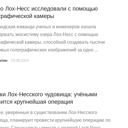
о Лох-Несс исследовали с помощью
графической камеры
ндская команда ученых и инженеров начала
довать экосистему озера Лох-Несс с помощью
рафической камеры, способной создавать тысячи
вых голографических изображений за одно ...
ыпин
29.08.2024
ки Лох-Несского чудовища: учёными
вится крупнейшая операция
е, уверенные в существовании Лох-Несского
ища, планируют провести крупнейшую операцию по
оиску. Специалисты вместе с группой Loch Ness