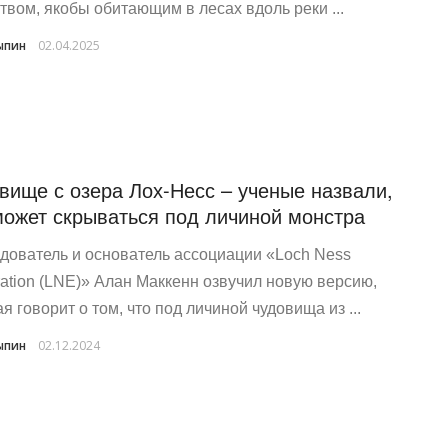
твом, якобы обитающим в лесах вдоль реки ...
ыпин
02.04.2025
вище с озера Лох-Несс – ученые назвали,
может скрываться под личиной монстра
дователь и основатель ассоциации «Loch Ness
ration (LNE)» Алан Маккенн озвучил новую версию,
я говорит о том, что под личиной чудовища из ...
ыпин
02.12.2024