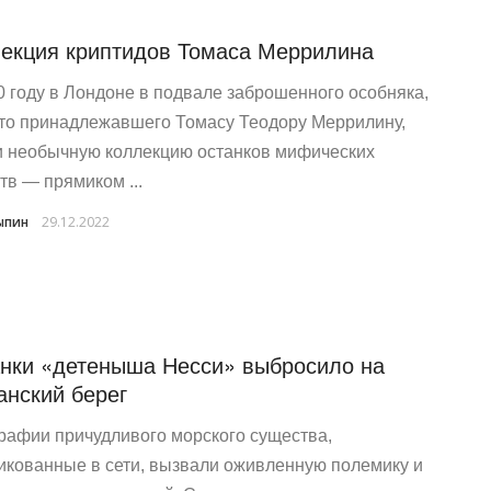
екция криптидов Томаса Меррилина
0 году в Лондоне в подвале заброшенного особняка,
-то принадлежавшего Томасу Теодору Меррилину,
 необычную коллекцию останков мифических
тв — прямиком ...
ыпин
29.12.2022
нки «детеныша Несси» выбросило на
анский берег
рафии причудливого морского существа,
икованные в сети, вызвали оживленную полемику и