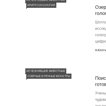
КРИПТОЗООЛОГИЯ
Озер
голо
Шотла
иссле
голог
цифро
А.Колт
ИСЧЕЗНУВШИЕ ЖИВОТНЫЕ
ОЗЕРНЫЕ И РЕЧНЫЕ МОНСТРЫ
Поис
гото
Учены
чудов
его п