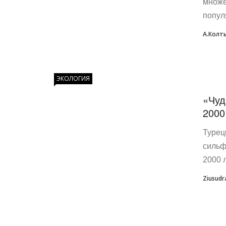
множе
попул
А.Колт
ЭКОЛОГИЯ
«Чуд
2000
Турец
сильф
2000 л
Ziusudr