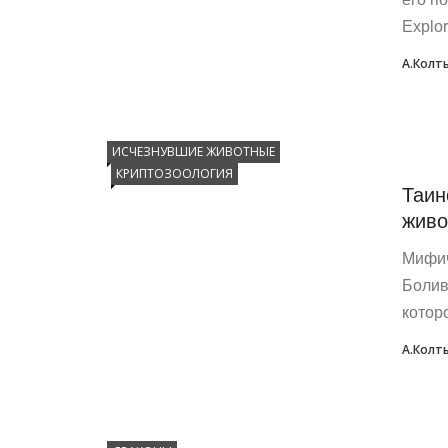
Explor
А.Колт
ИСЧЕЗНУВШИЕ ЖИВОТНЫЕ
КРИПТОЗООЛОГИЯ
Таин
живо
Мифич
Болив
котор
А.Колт