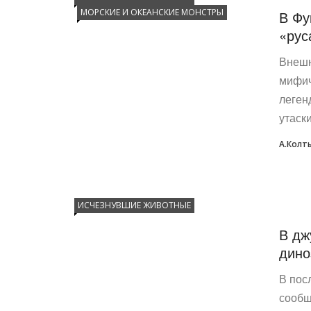
МОРСКИЕ И ОКЕАНСКИЕ МОНСТРЫ
В Фу
«рус
Внешн
мифич
леген
утаски
А.Колт
ИСЧЕЗНУВШИЕ ЖИВОТНЫЕ
В дж
дино
В пос
сообщ