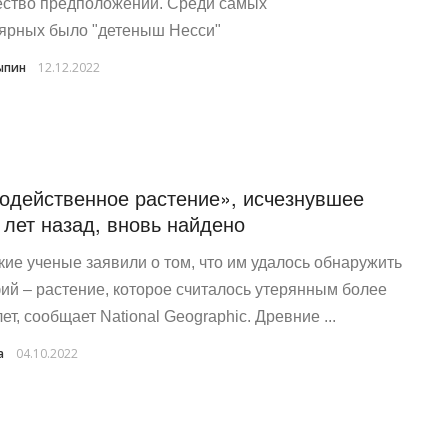
ство предположений. Среди самых
ярных было "детеныш Несси"
ыпин
12.12.2022
одейственное растение», исчезнувшее
 лет назад, вновь найдено
кие ученые заявили о том, что им удалось обнаружить
ий – растение, которое считалось утерянным более
ет, сообщает National Geographic. Древние ...
a
04.10.2022