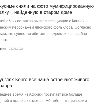
кусиме сняли на фото мумифицированную
алку», найденную в старом доме
ий облик останков вызвал ассоциации с Каппой —
еским персонажем японского фольклора. Согласно
дам, это существо обитает в водоемах и способно
вать ...
ыпин
25.03.2026
унглях Конго все чаще встречают живого
завра
леднее время из Африки поступает все больше
ений о встречах с мокеле-мбембе — мифическим