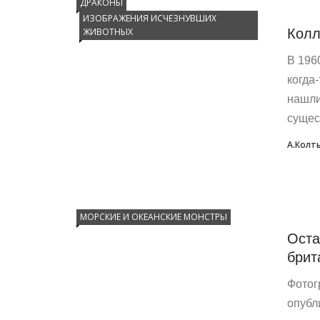
ДРАКОНЫ
ИЗОБРАЖЕНИЯ ИСЧЕЗНУВШИХ
Колл
ЖИВОТНЫХ
В 196
когда
нашли
сущес
А.Колт
МОРСКИЕ И ОКЕАНСКИЕ МОНСТРЫ
Оста
брит
Фотог
опубл