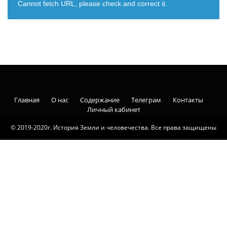
Cannot fetch URL, please check and correct it.
Главная
О нас
Содержание
Телеграм
Контакты
Личный кабинет
© 2019-2020г. История Земли и человечества. Все права защищены