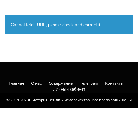
Cannot fetch URL, please check and correct it.
Главная
О нас
Содержание
Телеграм
Контакты
Личный кабинет
© 2019-2020г. История Земли и человечества. Все права защищены