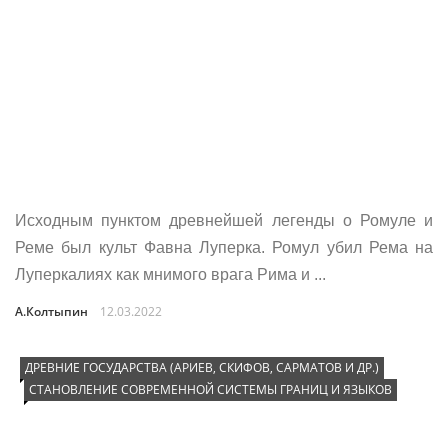
Исход­ным пунк­том древ­ней­шей леген­ды о Ромуле и
Реме был культ Фав­на Лупер­ка. Ромул убил Рема на
Луперкалиях как мнимого врага Рима и ...
А.Колтыпин
12.03.2022
ДРЕВНИЕ ГОСУДАРСТВА (АРИЕВ, СКИФОВ, САРМАТОВ И ДР.)
СТАНОВЛЕНИЕ СОВРЕМЕННОЙ СИСТЕМЫ ГРАНИЦ И ЯЗЫКОВ