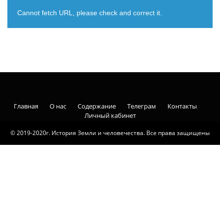
Cannot fetch URL, please check and correct it.
Главная
О нас
Содержание
Телеграм
Контакты
Личный кабинет
© 2019-2020г. История Земли и человечества. Все права защищены