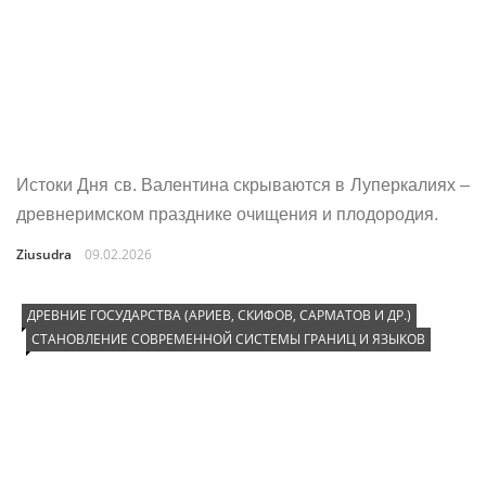
Истоки Дня св. Валентина скрываются в Луперкалиях –
древнеримском празднике очищения и плодородия.
Ziusudra
09.02.2026
ДРЕВНИЕ ГОСУДАРСТВА (АРИЕВ, СКИФОВ, САРМАТОВ И ДР.)
СТАНОВЛЕНИЕ СОВРЕМЕННОЙ СИСТЕМЫ ГРАНИЦ И ЯЗЫКОВ