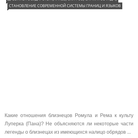
СТАНОВЛЕНИЕ СОВРЕМЕННОЙ СИСТЕМЫ ГРАНИЦ И ЯЗЫКОВ
Какие отно­ше­ния близ­не­цов Ромула и Рема к куль­ту
Лупер­ка (Пана)? Не объ­яс­ня­ют­ся ли неко­то­рые части
леген­ды о близ­не­цах из име­ю­щих­ся нали­цо обрядов ...