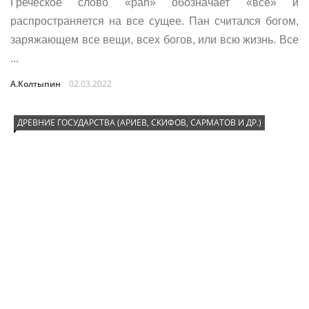
Греческое слово «pan» обозначает «все» и
распространяется на все сущее. Пан считался богом,
заряжающем все вещи, всех богов, или всю жизнь. Все
...
А.Колтыпин
02.03.2022
ДРЕВНИЕ ГОСУДАРСТВА (АРИЕВ, СКИФОВ, САРМАТОВ И ДР.)