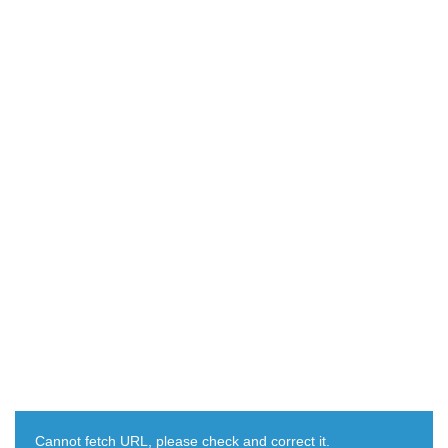
Cannot fetch URL, please check and correct it.