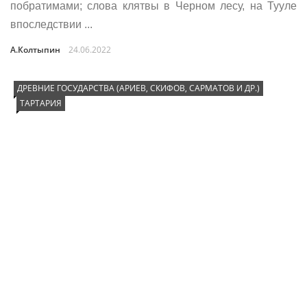
побратимами; слова клятвы в Черном лесу, на Тууле
впоследствии ...
А.Колтыпин
24.06.2022
ДРЕВНИЕ ГОСУДАРСТВА (АРИЕВ, СКИФОВ, САРМАТОВ И ДР.)
ТАРТАРИЯ