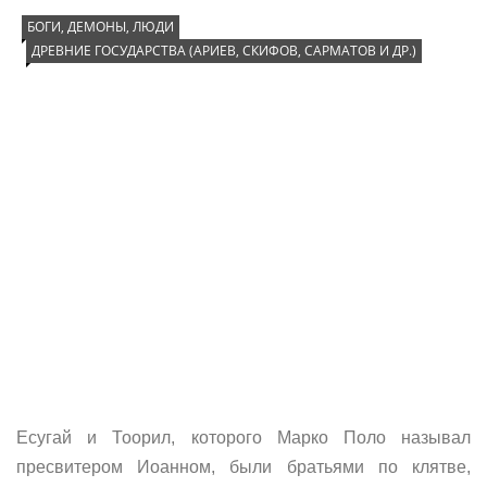
БОГИ, ДЕМОНЫ, ЛЮДИ
ДРЕВНИЕ ГОСУДАРСТВА (АРИЕВ, СКИФОВ, САРМАТОВ И ДР.)
Есугай и Тоорил, которого Марко Поло называл
пресвитером Иоанном, были братьями по клятве,