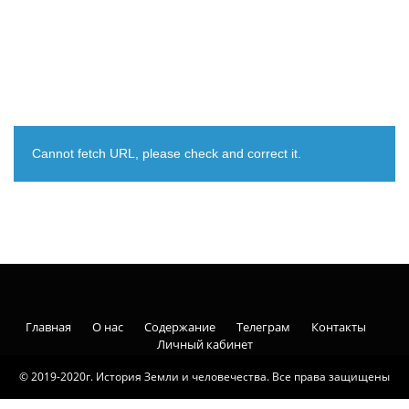
Cannot fetch URL, please check and correct it.
Главная
О нас
Содержание
Телеграм
Контакты
Личный кабинет
© 2019-2020г. История Земли и человечества. Все права защищены