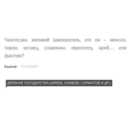
Чингисхан, великий завоеватель, кто он – монгол,
тюрок, китаец, славянин, европеец, арий… или
фантом?
Kazimir
13.10.2021
ДРЕВНИЕ ГОСУДАРСТВА (АРИЕВ, СКИФОВ, САРМАТОВ И ДР.)