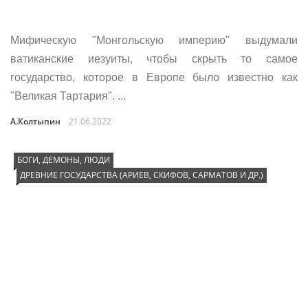
Мифическую "Монгольскую империю" выдумали
ватиканские иезуиты, чтобы скрыть то самое
государство, которое в Европе было известно как
"Великая Тартария". ...
А.Колтыпин
21.06.2022
БОГИ, ДЕМОНЫ, ЛЮДИ
ДРЕВНИЕ ГОСУДАРСТВА (АРИЕВ, СКИФОВ, САРМАТОВ И ДР.)