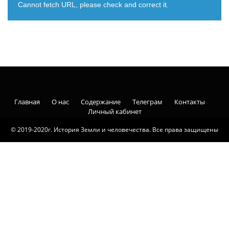
Cannot fetch URL, please check and correct it.
Главная
О нас
Содержание
Телеграм
Контакты
Личный кабинет
© 2019-2020г. История Земли и человечества. Все права защищены