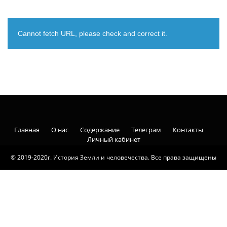
Cannot fetch URL, please check and correct it.
Главная
О нас
Содержание
Телеграм
Контакты
Личный кабинет
© 2019-2020г. История Земли и человечества. Все права защищены