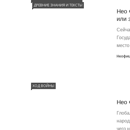
ДРЕВНИЕ ЗНАНИЯ И ТЕКСТЫ
Нео 
или 
Сейча
Госуд
место
Неофиц
ХОД ВОЙНЫ
Нео 
Глоба
народ
чего н