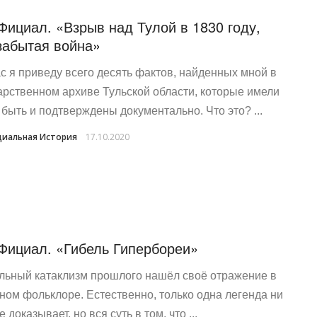
Фициал. «Взрыв над Тулой в 1830 году,
забытая война»
с я приведу всего десять фактов, найденных мной в
арственном архиве Тульской области, которые имели
 быть и подтверждены документально. Что это? ...
иальная История
17.10.2020
Фициал. «Гибель Гипербореи»
льный катаклизм прошлого нашёл своё отражение в
ном фольклоре. Естественно, только одна легенда ни
е доказывает, но вся суть в том, что ...