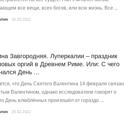
ающем все вещи, всех богов, или всю жизнь. Все ...
ыпин
02.03.2022
на Завгородняя. Луперкалии – праздник
повых оргий в Древнем Риме. Или: С чего
нался День ...
ется, что День Святого Валентина 14 февраля связан
ятым Валентином, однако исследователи говорят о
что День влюблённых произошёл от гораздо ...
ыпин
25.02.2022