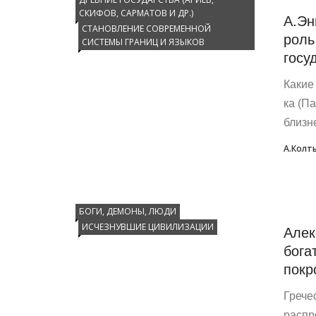
СКИФОВ, САРМАТОВ И ДР.)
А.Эн
СТАНОВЛЕНИЕ СОВРЕМЕННОЙ
роль
СИСТЕМЫ ГРАНИЦ И ЯЗЫКОВ
госу
Какие 
ка (Па
близ­н
А.Колт
БОГИ, ДЕМОНЫ, ЛЮДИ
ИСЧЕЗНУВШИЕ ЦИВИЛИЗАЦИИ
Алек
бога
покр
Грече
распр