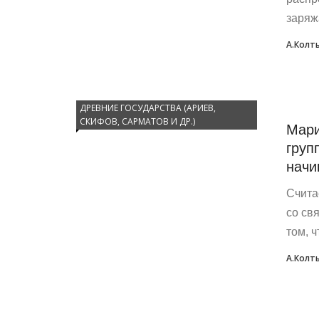
заряж
А.Колт
ДРЕВНИЕ ГОСУДАРСТВА (АРИЕВ,
СКИФОВ, САРМАТОВ И ДР.)
Мари
груп
начи
Счита
со св
том, 
А.Колт