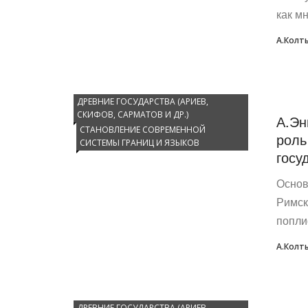
как мн
А.Колт
ДРЕВНИЕ ГОСУДАРСТВА (АРИЕВ,
СКИФОВ, САРМАТОВ И ДР.)
А.Эн
СТАНОВЛЕНИЕ СОВРЕМЕННОЙ
роль
СИСТЕМЫ ГРАНИЦ И ЯЗЫКОВ
госу
Основ
Римск
попли
А.Колт
ДРЕВНИЕ ГОСУДАРСТВА (АРИЕВ,