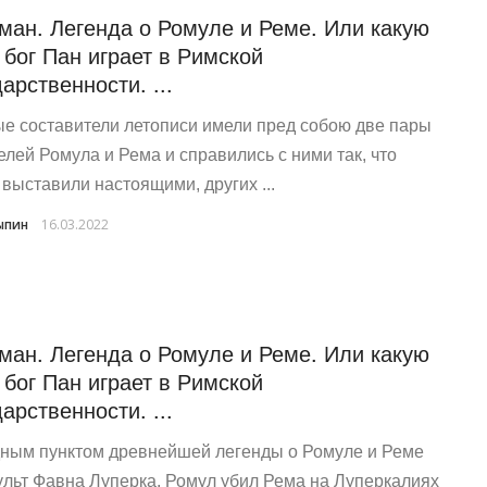
ман. Легенда о Ромуле и Реме. Или какую
 бог Пан играет в Римской
дарственности. ...
е соста­ви­те­ли лето­пи­си име­ли пред собою две пары
е­лей Ромула и Рема и спра­ви­лись с ними так, что
выста­ви­ли насто­я­щи­ми, дру­гих ...
ыпин
16.03.2022
ман. Легенда о Ромуле и Реме. Или какую
 бог Пан играет в Римской
дарственности. ...
­ным пунк­том древ­ней­шей леген­ды о Ромуле и Реме
ульт Фав­на Лупер­ка. Ромул убил Рема на Луперкалиях