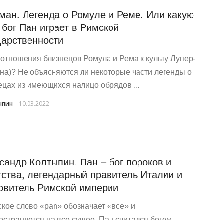
ман. Легенда о Ромуле и Реме. Или какую
 бог Пан играет в Римской
дарственности
отно­ше­ния близ­не­цов Ромула и Рема к куль­ту Лупер­
на)? Не объ­яс­ня­ют­ся ли неко­то­рые части леген­ды о
е­цах из име­ю­щих­ся нали­цо обрядов ...
ыпин
10.03.2022
сандр Колтыпин. Пан – бог пороков и
тства, легендарный правитель Италии и
овитель Римской империи
ское слово «pan» обозначает «все» и
остраняется на все сущее. Пан считался богом,