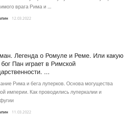
имого врага Рима и ...
ыпин
12.03.2022
ман. Легенда о Ромуле и Реме. Или какую
 бог Пан играет в Римской
дарственности. ...
ание Рима и бега луперков. Основа могущества
ой империи. Как проводились луперкалии и
фугии
ыпин
11.03.2022