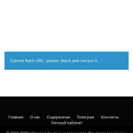
Cannot fetch URL, please check and correct it.
Главная
О нас
Содержание
Телеграм
Контакты
Личный кабинет