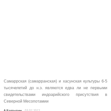
Самаррская (самарранская) и хасунская культуры 6-5
тысячелетий до н.э. являются едва ли не первыми
свидетельствами индоарийского присутствия в
Северной Месопотамии
А.Колтыпин
03.02.2022