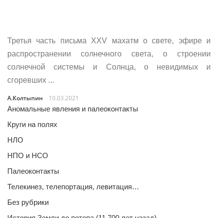
Третья часть письма XXV махатм о свете, эфире и
распространении солнечного света, о строении
солнечной системы и Солнца, о невидимых и
сгоревших ...
А.Колтыпин
10.03.2021
Аномальные явления и палеоконтакты
Круги на полях
НЛО
НПО и НСО
Палеоконтакты
Телекинез, телепортация, левитация…
Без рубрики
История Земли до потопа (11 700 лет назад)