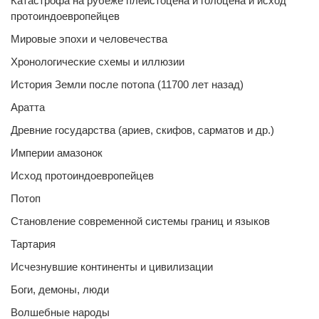
Катастрофа на рубеже плейстоцена и голоцена и исход
протоиндоевропейцев
Мировые эпохи и человечества
Хронологические схемы и иллюзии
История Земли после потопа (11700 лет назад)
Аратта
Древние государства (ариев, скифов, сарматов и др.)
Империи амазонок
Исход протоиндоевропейцев
Потоп
Становление современной системы границ и языков
Тартария
Исчезнувшие континенты и цивилизации
Боги, демоны, люди
Волшебные народы