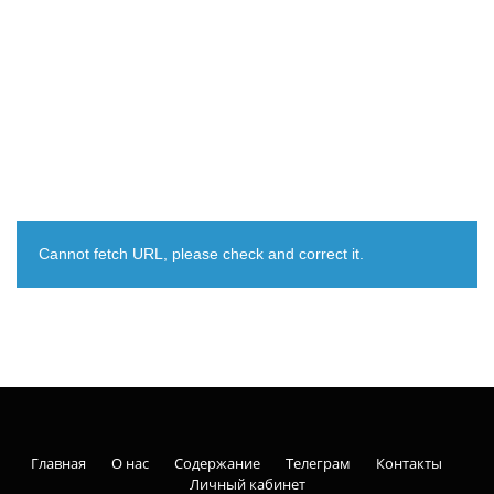
Cannot fetch URL, please check and correct it.
Главная
О нас
Содержание
Телеграм
Контакты
Личный кабинет