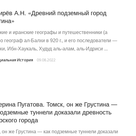
ирёв А.Н. «Древний подземный город
тина»
кие и иранские географы и путешественники (а
о географ ал-Балхи в 920 г., и его последователи —
хи, Ибн-Хаукаль, Худуд аль-алам, аль-Идриси ...
иальная История
09.08.2022
ерина Пугатова. Томск, он же Грустина —
подземные туннели доказали древность
рского города
, он же Грустина — как подземные туннели доказали