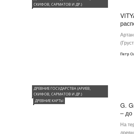
СКИФОВ, САРМАТОВ И ДР.)
VITY
расп
Артан
(Грус
Петр О
ДРЕВНИЕ ГОСУДАРСТВА (АРИЕВ,
СКИФОВ, САРМАТОВ И ДР.)
ДРЕВНИЕ КАРТЫ
G. G
– до
На те
древн