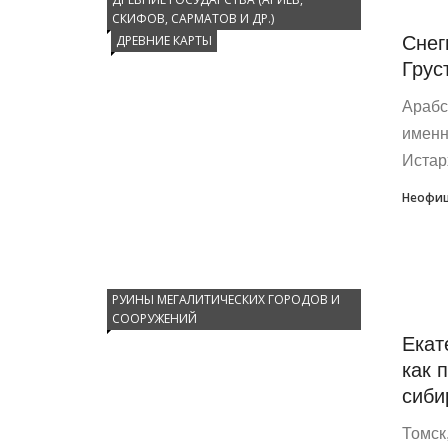
СКИФОВ, САРМАТОВ И ДР.)
Снег
ДРЕВНИЕ КАРТЫ
Грус
Арабс
именн
Истар
Неофиц
РУИНЫ МЕГАЛИТИЧЕСКИХ ГОРОДОВ И
СООРУЖЕНИЙ
Екат
как 
сиби
Томск