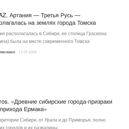
AZ. Артания — Третья Русь —
олагалась на землях города Томска
ия располагалась в Сибири, ее столица Грасиона
тина) была на месте современного Томска
лексенко
12.07.2026
ros. «Древние сибирские города-призраки
 прихода Ермака»
рритории Сибири, от Урала и до Приморья, полно
их городов и их развалины.