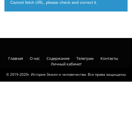
Cannot fetch URL, please check and correct it.
Главная
О нас
Содержание
Телеграм
Контакты
Личный кабинет
© 2019-2020г. История Земли и человечества. Все права защищены