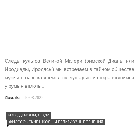
Следы культов Великой Матери (римской Дианы или
Иродиады, Иродясы) мы встречаем в тайном обществе
мужчин, называвшемся «кэлушары» и сохранявшимся
у румын вплоть ...
Ziusudra
10.08.2022
БОГИ, ДЕМОНЫ, ЛЮДИ
ФИЛОСОФСКИЕ ШКОЛЫ И РЕЛИГИОЗНЫЕ ТЕЧЕНИЯ