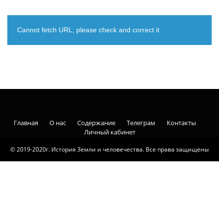
Cannot fetch URL, please check and correct it.
Главная
О нас
Содержание
Телеграм
Контакты
Личный кабинет
© 2019-2020г. История Земли и человечества. Все права защищены