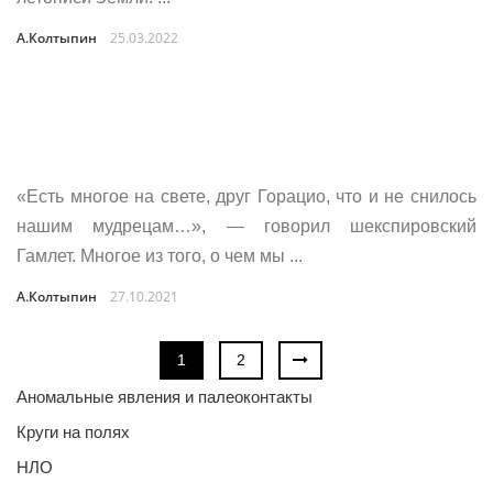
А.Колтыпин
25.03.2022
«Есть многое на свете, друг Горацио, что и не снилось
нашим мудрецам…», — говорил шекспировский
Гамлет. Многое из того, о чем мы ...
А.Колтыпин
27.10.2021
1
2
Аномальные явления и палеоконтакты
Круги на полях
НЛО