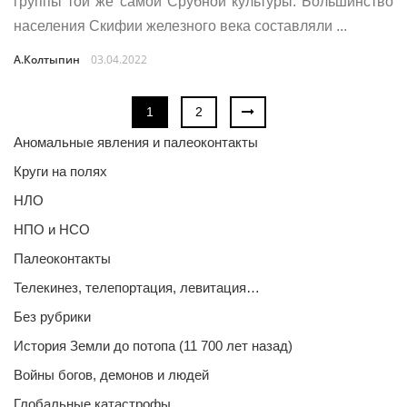
группы той же самой Срубной культуры. Большинство
населения Скифии железного века составляли ...
А.Колтыпин
03.04.2022
1
2
Аномальные явления и палеоконтакты
Круги на полях
НЛО
НПО и НСО
Палеоконтакты
Телекинез, телепортация, левитация…
Без рубрики
История Земли до потопа (11 700 лет назад)
Войны богов, демонов и людей
Глобальные катастрофы