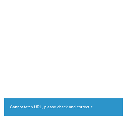
Cannot fetch URL, please check and correct it.