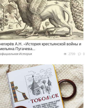
негирёв А.Н. «История крестьянской войны и
мельяна Пугачева...
официальная История
2709
0