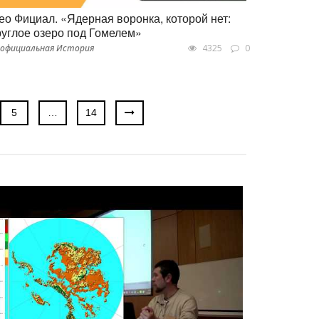
ео Фициал. «Ядерная воронка, которой нет:
руглое озеро под Гомелем»
официальная История
4325
0
5
…
14