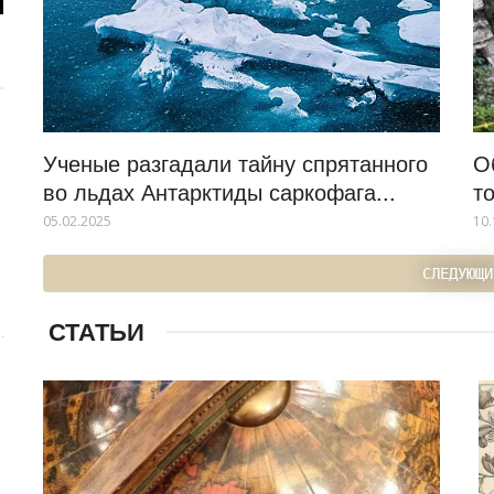
Ученые разгадали тайну спрятанного
О
во льдах Антарктиды саркофага...
т
05.02.2025
10.
СЛЕДУЮЩИ
СТАТЬИ