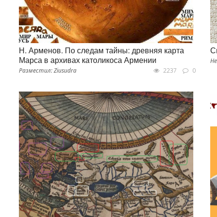
Н. Арменов. По следам тайны: древняя карта
С
Марса в архивах католикоса Армении
Не
Разместил: Ziusudra
2237
0