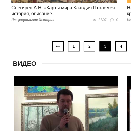
Снегирёв А.Н. «Карты мира Клавдия Птолемея:
Н
история, описание...
к
Неофициальная История
3807
0
Не
1
2
3
4
ВИДЕО