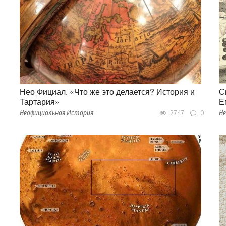
Нео Фициал. «Что же это делается? История и
С
Тартария»
Е
Неофициальная История
2747
0
Не