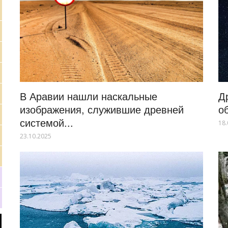
В Аравии нашли наскальные
Д
изображения, служившие древней
о
системой...
18.
23.10.2025