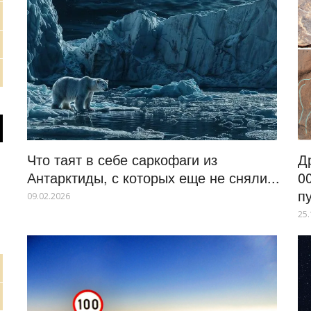
Что таят в себе саркофаги из
Д
Антарктиды, с которых еще не сняли...
0
п
09.02.2026
25.