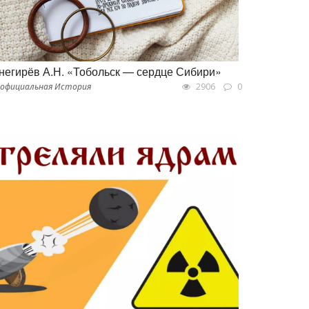
негирёв А.Н. «Тобольск — сердце Сибири»
официальная История
2906
0