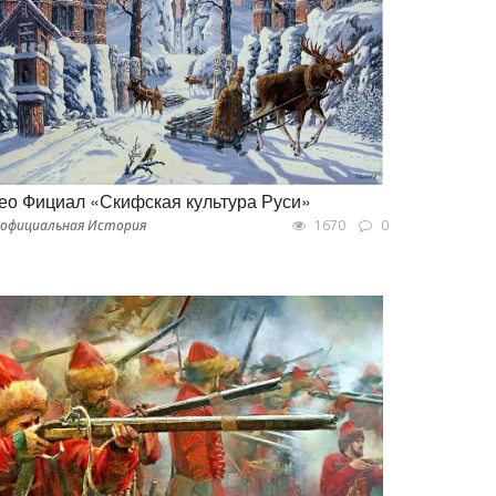
ео Фициал «Скифская культура Руси»
официальная История
1670
0