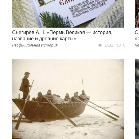
Снегирёв А.Н. «Пермь Великая — история,
С
название и древние карты»
н
Неофициальная История
2632
0
Не