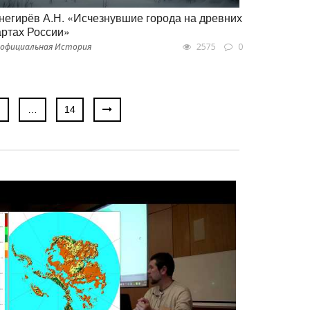
негирёв А.Н. «Исчезнувшие города на древних
артах России»
официальная История
2575
0
…
14