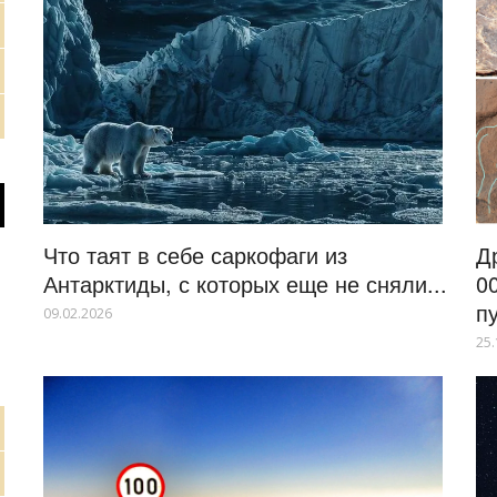
Что таят в себе саркофаги из
Д
Антарктиды, с которых еще не сняли...
0
п
09.02.2026
25.