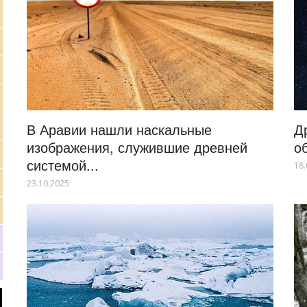
В Аравии нашли наскальные
Д
изображения, служившие древней
о
системой...
18.
23.10.2025