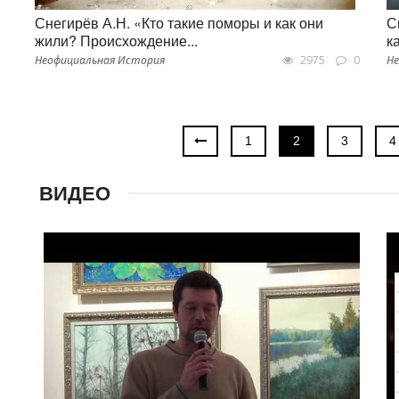
Снегирёв А.Н. «Кто такие поморы и как они
С
жили? Происхождение...
к
Неофициальная История
2975
0
Не
1
2
3
4
ВИДЕО