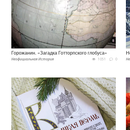
Горожанин. «Загадка Готторпского глобуса»
Н
Неофициальная История
1051
0
Не