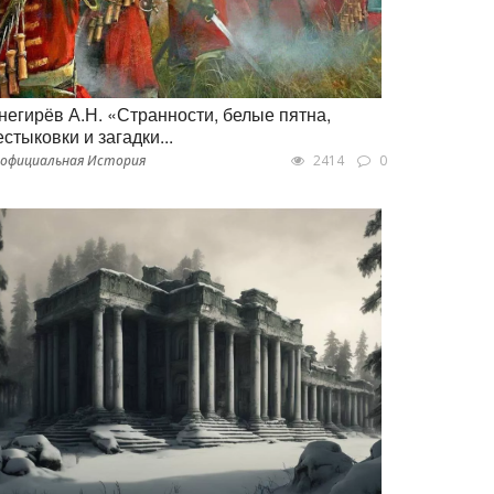
негирёв А.Н. «Странности, белые пятна,
естыковки и загадки...
официальная История
2414
0