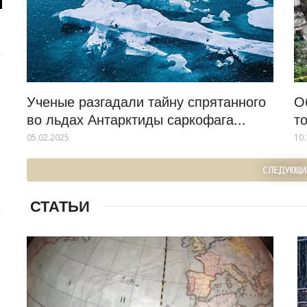
Ученые разгадали тайну спрятанного
О
во льдах Антарктиды саркофага...
т
05.02.2025
10.
СЛЕДУЮЩИ
СТАТЬИ