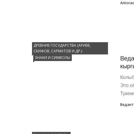
Antora
ДРЕВНИЕ ГОСУДАРСТВА (АРИЕВ,
СКИФОВ, САРМАТОВ И ДР.)
Веда
ЗНАКИ И СИМВОЛЫ
кырг
Колыб
Это о
Тукем
Ведант