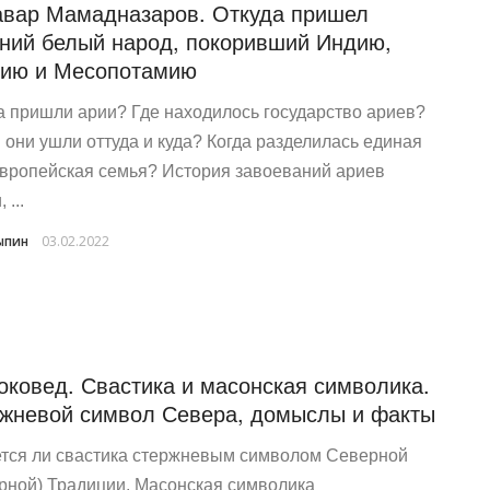
вар Мамадназаров. Откуда пришел
ний белый народ, покоривший Индию,
ию и Месопотамию
а пришли арии? Где находилось государство ариев?
 они ушли оттуда и куда? Когда разделилась единая
вропейская семья? История завоеваний ариев
 ...
ыпин
03.02.2022
оковед. Свастика и масонская символика.
жневой символ Севера, домыслы и факты
тся ли свастика стержневым символом Северной
рной) Традиции. Масонская символика