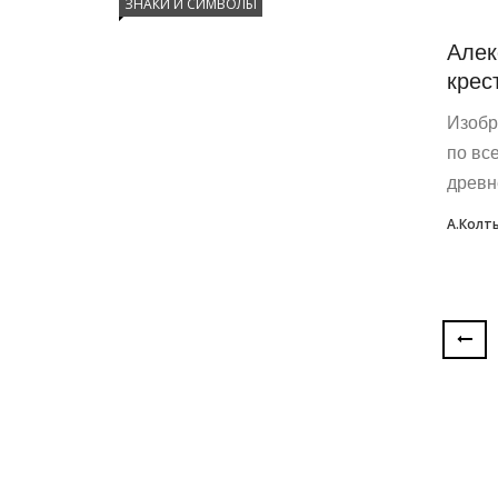
ЗНАКИ И СИМВОЛЫ
Алек
крес
Изобр
по все
древн
А.Колт