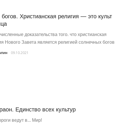
 богов. Христианская религия — это культ
нца
численные доказательства того. что христианская
ия Нового Завета является религией солнечных богов
ыпин
09.10.2021
раон. Единство всех культур
роги ведут в... Мир!