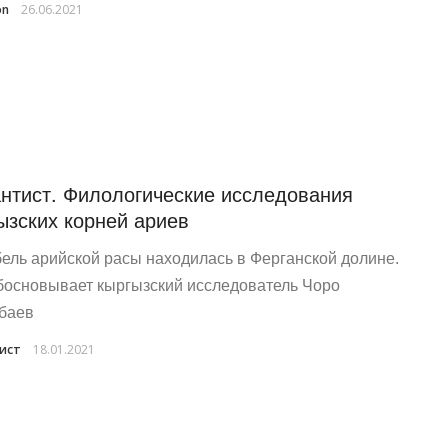
on
26.06.2021
нтист. Филологические исследования
ызских корней ариев
ель арийской расы находилась в Ферганской долине.
босновывает кыргызский исследователь Чоро
баев
ист
18.01.2021