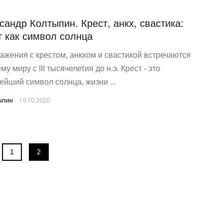
сандр Колтыпин. Крест, анкх, свастика:
т как символ солнца
ажения с крестом, анкхом и свастикой встречаются
му миру с III тысячелетия до н.э. Крест - это
ейший символ солнца, жизни ...
ыпин
19.10.2020
1
2