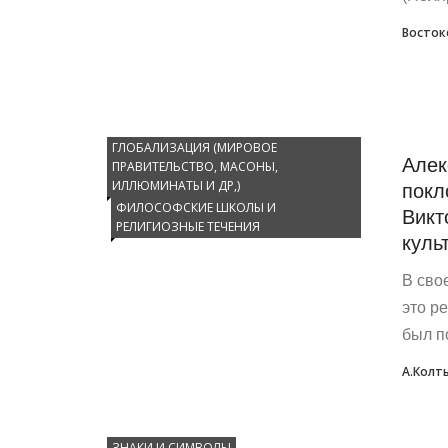
Восток
ГЛОБАЛИЗАЦИЯ (МИРОВОЕ
Алек
ПРАВИТЕЛЬСТВО, МАСОНЫ,
покл
ИЛЛЮМИНАТЫ И ДР,)
ФИЛОСОФСКИЕ ШКОЛЫ И
Викт
РЕЛИГИОЗНЫЕ ТЕЧЕНИЯ
культ
В сво
это р
был п
А.Колт
ЗНАКИ И СИМВОЛЫ