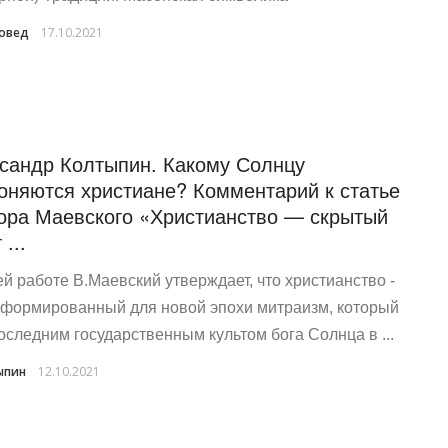
овед
17.10.2021
сандр Колтыпин. Какому Солнцу
оняются христиане? Комментарий к статье
ора Маевского «Христианство — скрытый
 ...
ей работе В.Маевский утверждает, что христианство -
еформированный для новой эпохи митраизм, который
оследним государственным культом бога Солнца в ...
ыпин
12.10.2021