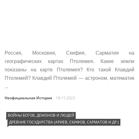
Россия, Московия, Скифия, Сарматия на
географических картах Птолемея. Какие земли
показаны на карте Птолемея? Кто такой Клавдий
Птолемей? Клавдий Птолемей — астроном, математик
...
Неофициальная История
18.11.2023
ВОЙНЫ БОГОВ, ДЕМОНОВ И ЛЮДЕЙ
ДРЕВНИЕ ГОСУДАРСТВА (АРИЕВ, СКИФОВ, САРМАТОВ И ДР.)