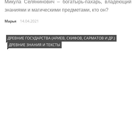
Микула Селянинович – богатырь-пахарь, владеющий
знаниями и магическими предметами, кто он?
Марья
14.04.2021
ДРЕВНИЕ ГОСУДАРСТВА (АРИЕВ, СКИФОВ, САРМАТОВ И ДР.)
ДРЕВНИЕ ЗНАНИЯ И ТЕКСТЫ