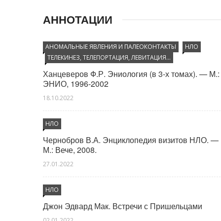
психотронное оружие
АННОТАЦИИ
Управление через символику (звезды, свастики,
руны, мангедавиды)
АНОМАЛЬНЫЕ ЯВЛЕНИЯ И ПАЛЕОКОНТАКТЫ
НЛО
Управление через строения (зиккураты, мавзолеи,
ТЕЛЕКИНЕЗ, ТЕЛЕПОРТАЦИЯ, ЛЕВИТАЦИЯ…
пирамиды)
Ханцеверов Ф.Р. Эниология (в 3-х томах). — М.:
Философские школы и религиозные течения
ЭНИО, 1996-2002
18.10.2022
НЛО
Чернобров В.А. Энциклопедия визитов НЛО. —
М.: Вече, 2008.
27.01.2022
НЛО
Джон Эдвард Мак. Встречи с Пришельцами
02.01.2022