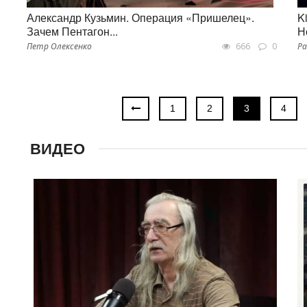
Александр Кузьмин. Операция «Пришелец».
K
Зачем Пентагон...
Н
Петр Олексенко
666
0
Ра
1
2
3
4
ВИДЕО