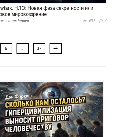
iwiarx. НЛО: Новая фаза секретности или
овое мировоззрение
зместил: Ionova
658
0
5
…
37