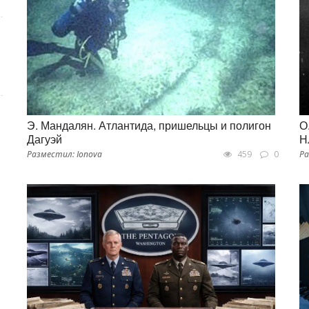
Э. Мандалян. Атлантида, пришельцы и полигон
О
Дагуэй
Н
Разместил: Ionova
459
0
Ра