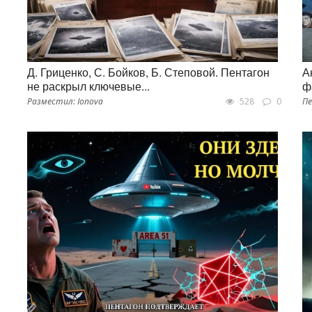
Д. Гриценко, С. Бойков, Б. Степовой. Пентагон
А
не раскрыл ключевые...
ф
Разместил: Ionova
528
0
Пе