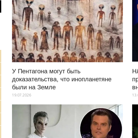
У Пентагона могут быть
Н
доказательства, что инопланетяне
п
были на Земле
в
19.07.2026
13.