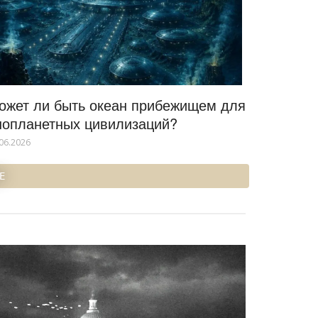
ожет ли быть океан прибежищем для
нопланетных цивилизаций?
06.2026
Е