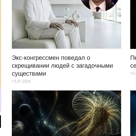
Экс-конгрессмен поведал о
П
скрещивании людей с загадочными
с
существами
12.
13.07.2026