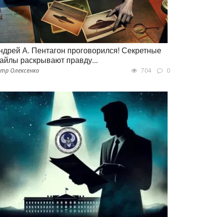
ндрей А. Пентагон проговорился! Секретные
айлы раскрывают правду...
тр Олексенко
704
0