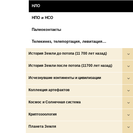
НЛО
НПО и НСО
Палеоконтакты
Телекинез, телепортация, левитация…
История Земли до потопа (11 700 лет назад)
Войны богов, демонов и людей
История Земли после потопа (11700 лет назад)
Глобальные катастрофы
Аратта
Исчезнувшие континенты и цивилизации
Золотой век
Древние государства (ариев, скифов, сарматов и
Боги, демоны, люди
Коллекция артефактов
др.)
Катастрофа на рубеже плейстоцена и голоцена и
Волшебные народы
Древние знания и тексты
Космос и Солнечная система
Империи амазонок
исход протоиндоевропейцев
Исчезнувшие животные
Древние карты
Космос
Криптозоология
Мировые эпохи и человечества
Исход протоиндоевропейцев
Исчезнувшие континенты
Изображения исчезнувших животных
Луна
Драконы
Планета Земля
Хронологические схемы и иллюзии
Потоп