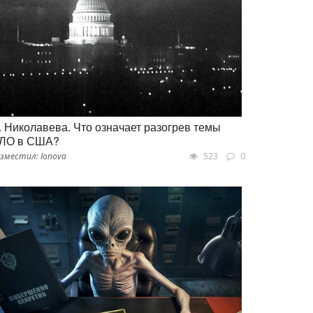
. Николавева. Что означает разогрев темы
ЛО в США?
зместил: Ionova
523
0