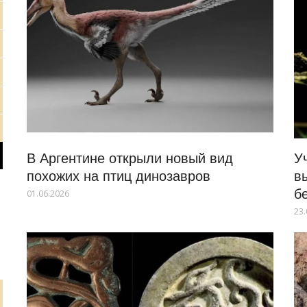
В Аргентине открыли новый вид
У
похожих на птиц динозавров
в
б
01.06.2026
23.