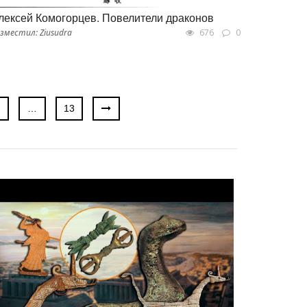
лексей Комогорцев. Повелители драконов
зместил: Ziusudra
676
0
…
13