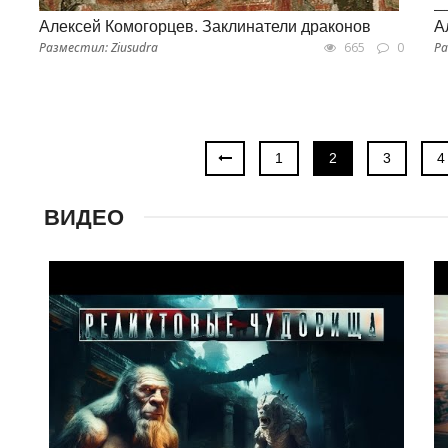
Алексей Комогорцев. Заклинатели драконов
А
Разместил: Ziusudra
665
0
Ра
1
2
3
4
ВИДЕО