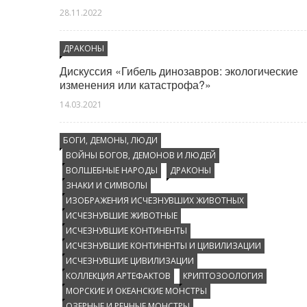
28.11.2022
ДРАКОНЫ
Дискуссия «Гибель динозавров: экологические
изменения или катастрофа?»
14.03.2021
БОГИ, ДЕМОНЫ, ЛЮДИ
ВОЙНЫ БОГОВ, ДЕМОНОВ И ЛЮДЕЙ
ВОЛШЕБНЫЕ НАРОДЫ
ДРАКОНЫ
ЗНАКИ И СИМВОЛЫ
ИЗОБРАЖЕНИЯ ИСЧЕЗНУВШИХ ЖИВОТНЫХ
ИСЧЕЗНУВШИЕ ЖИВОТНЫЕ
ИСЧЕЗНУВШИЕ КОНТИНЕНТЫ
ИСЧЕЗНУВШИЕ КОНТИНЕНТЫ И ЦИВИЛИЗАЦИИ
ИСЧЕЗНУВШИЕ ЦИВИЛИЗАЦИИ
КОЛЛЕКЦИЯ АРТЕФАКТОВ
КРИПТОЗООЛОГИЯ
МОРСКИЕ И ОКЕАНСКИЕ МОНСТРЫ
ОЗЕРНЫЕ И РЕЧНЫЕ МОНСТРЫ