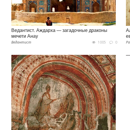
Ведантист. Аждарха — загадочные драконы
А
мечети Анау
е
Ведантист
1005
0
Ра