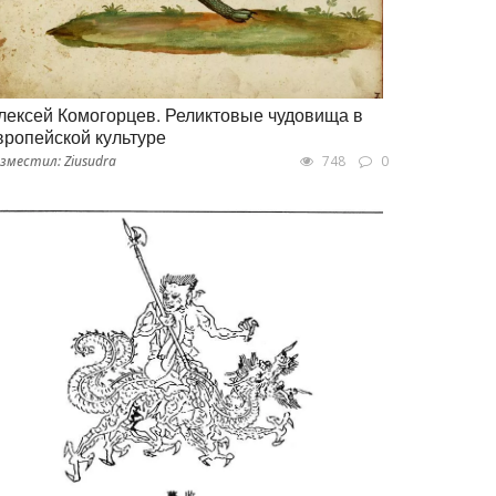
лексей Комогорцев. Реликтовые чудовища в
вропейской культуре
зместил: Ziusudra
748
0