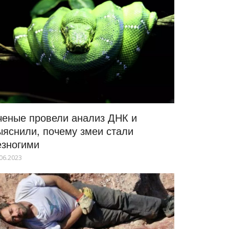
ченые провели анализ ДНК и
ыяснили, почему змеи стали
езногими
06.2023