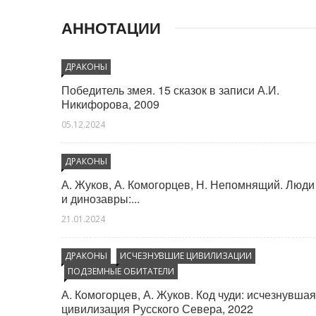
психотронное оружие
АННОТАЦИИ
Управление через символику (звезды, свастики,
руны, мангедавиды)
ДРАКОНЫ
Управление через строения (зиккураты, мавзолеи,
Победитель змея. 15 сказок в записи А.И.
пирамиды)
Никифорова, 2009
Философские школы и религиозные течения
05.12.2024
ДРАКОНЫ
А. Жуков, А. Комогорцев, Н. Непомнящий. Люди
и динозавры:...
21.01.2024
ДРАКОНЫ
ИСЧЕЗНУВШИЕ ЦИВИЛИЗАЦИИ
ПОДЗЕМНЫЕ ОБИТАТЕЛИ
А. Комогорцев, А. Жуков. Код чуди: исчезнувшая
цивилизация Русского Севера, 2022