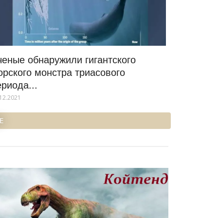
ченые обнаружили гигантского
орского монстра триасового
ериода...
12.2021
Е