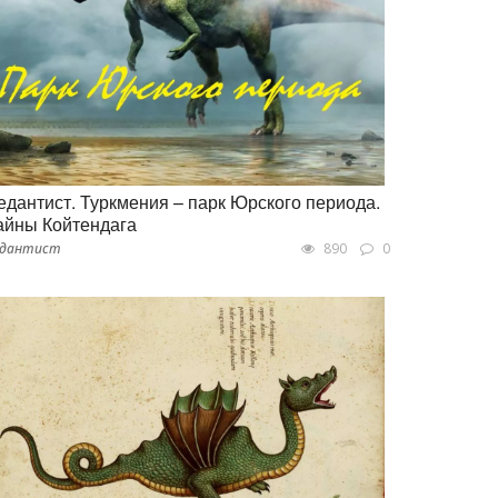
едантист. Туркмения – парк Юрского периода.
айны Койтендага
едантист
890
0