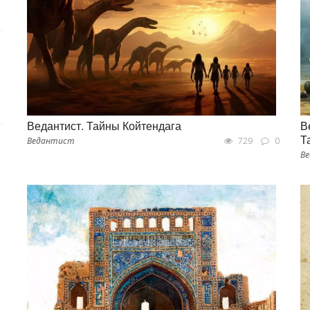
Ведантист. Тайны Койтендага
В
Т
Ведантист
729
0
В