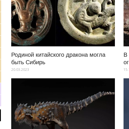
Родиной китайского дракона могла
В
быть Сибирь
о
20.03.2023
15.